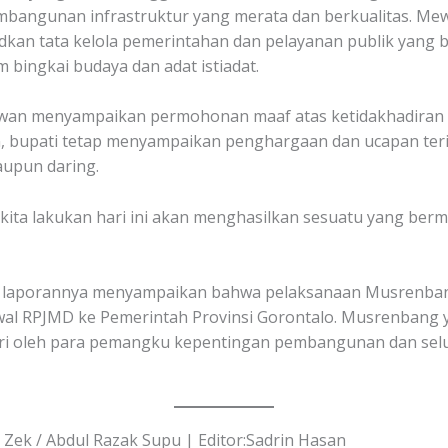
mbangunan infrastruktur yang merata dan berkualitas. Mew
dkan tata kelola pemerintahan dan pelayanan publik yang 
 bingkai budaya dan adat istiadat.
an menyampaikan permohonan maaf atas ketidakhadiran B
, bupati tetap menyampaikan penghargaan dan ucapan terim
aupun daring.
ita lakukan hari ini akan menghasilkan sesuatu yang ber
am laporannya menyampaikan bahwa pelaksanaan Musrenban
awal RPJMD ke Pemerintah Provinsi Gorontalo. Musrenbang y
adiri oleh para pemangku kepentingan pembangunan dan sel
: Zek / Abdul Razak Supu | Editor:Sadrin Hasan