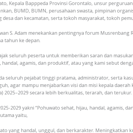
 Kepala Bapppeda Provinsi Gorontalo, unsur perguruan tin
bankan, BUMD, BUMN, perusahaan swasta, pimpinan organi
 desa dan kecamatan, serta tokoh masyarakat, tokoh pem
 Iwan S. Adam menekankan pentingnya forum Musrenbang 
a tahun ke depan.
ajak seluruh peserta untuk memberikan saran dan masukan
handal, agamis, dan produktif, atau yang kami sebut deng
seluruh pejabat tinggi pratama, administrator, serta ka
guh, agar mampu menjabarkan visi dan misi kepala daerah
) 2025–2029 secara lebih berkualitas, terarah, dan terukur.
25-2029 yakni “Pohuwato sehat, hijau, handal, agamis, dan
utama yaitu,
to yang handal, unggul, dan berkarakter. Meningkatkan k