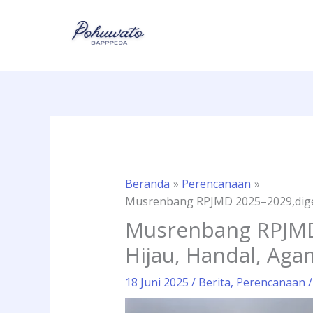
Lewati
ke
konten
Beranda
Perencanaan
Musrenbang RPJMD 2025–2029,digela
Musrenbang RPJMD 
Hijau, Handal, Aga
18 Juni 2025
/
Berita
,
Perencanaan
/