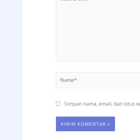
di
sini..
Name*
Simpan nama, email, dan situs 