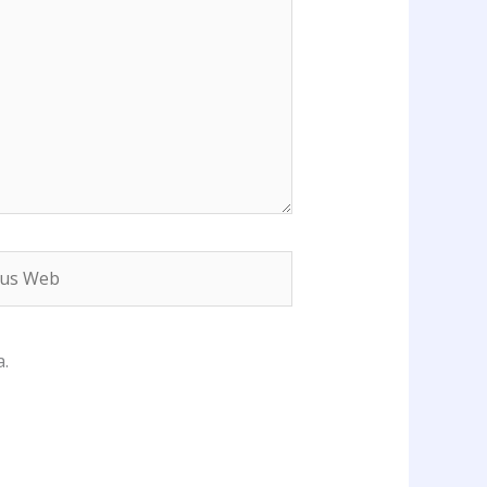
s
b
.