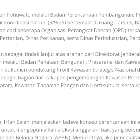
 Pohuwato melalui Badan Perencanaan Pembangunan, Pe
koordinasi hari ini (3/9/25) bertempat di ruang Tarsius, 
lan dari beberapa Organisasi Perangkat Daerah (OPD) terk
Pertanian, Dinas Perikanan, serta Dinas Perindustrian, Pe
n sebagai tindak lanjut atas arahan dari Direktorat Jender
 melalui Badan Penataan Bangunan, Prasarana, dan Kawasa
 dokumen pendukung Profil Kawasan Strategis Nasional di
 sebagai bagian dari cakupan pengembangan Kawasan Priori
Garam, Kawasan Tanaman Pangan dan Hortikultura, serta 
 Irfan Saleh, menjelaskan bahwa konsep perencanaan ini
an untuk mengoptimalkan alokasi anggaran, baik yang bersu
dan Belanja Negara (APBN). Menurutnya, jika pendekatan 