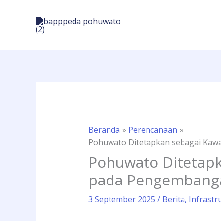
Lewati
ke
konten
Beranda
Perencanaan
Pohuwato Ditetapkan sebagai Kawa
Pohuwato Ditetapk
pada Pengembanga
3 September 2025
/
Berita
,
Infrastr