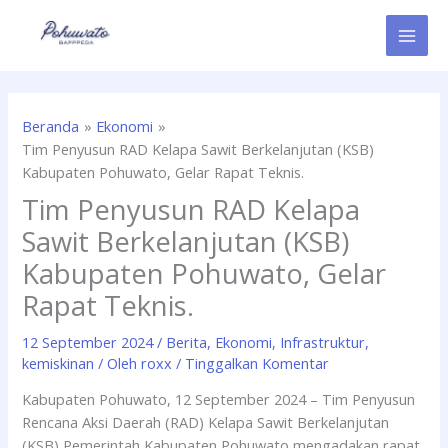
Lewati
ke
konten
Beranda
Ekonomi
Tim Penyusun RAD Kelapa Sawit Berkelanjutan (KSB)
Kabupaten Pohuwato, Gelar Rapat Teknis.
Tim Penyusun RAD Kelapa
Sawit Berkelanjutan (KSB)
Kabupaten Pohuwato, Gelar
Rapat Teknis.
12 September 2024
/
Berita
,
Ekonomi
,
Infrastruktur
,
kemiskinan
/ Oleh
roxx
/
Tinggalkan Komentar
Kabupaten Pohuwato, 12 September 2024 – Tim Penyusun
Rencana Aksi Daerah (RAD) Kelapa Sawit Berkelanjutan
(KSB) Pemerintah Kabupaten Pohuwato mengadakan rapat