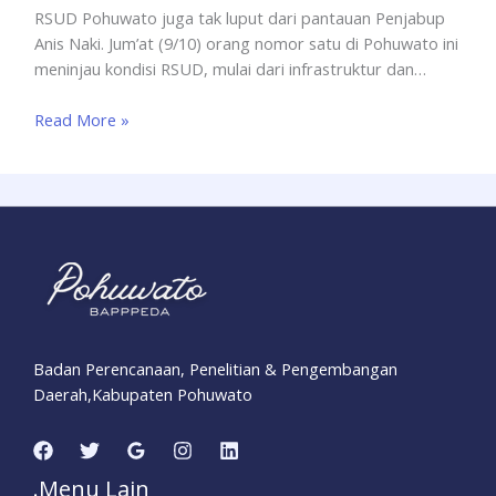
RSUD Pohuwato juga tak luput dari pantauan Penjabup
Anis Naki. Jum’at (9/10) orang nomor satu di Pohuwato ini
meninjau kondisi RSUD, mulai dari infrastruktur dan…
Read More »
Badan Perencanaan, Penelitian & Pengembangan
Daerah,Kabupaten Pohuwato
.Menu Lain