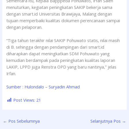
Sementara itu, Kepala Bapppeda Pohuwato, Irfan Saleh
menuturkan, kegiatan peningkatan SAKIP bekerja sama
dengan smart.id Universitas Brawijaya, Malang dengan
tujuan memperbaiki kualitas dokumen perencanaan sampai
dengan pelaporan.
“Tiga tahun terakhir nilai SAKIP Pohuwato statis, nilai masih
di B. sehingga dengan pendampingan dari smart.id
diharapkan dapat meningkatkan SDM Pohuwato yang
kemudian berdampak pada peningkatan kualitas laporan
LAKIP, LPPD juga Renstra OPD yang baru nantinya,” jelas
Irfan.
Sumber : Hulondalo – Suryadin Ahmad
Post Views:
21
←
Pos Sebelumnya
Selanjutnya Pos
→