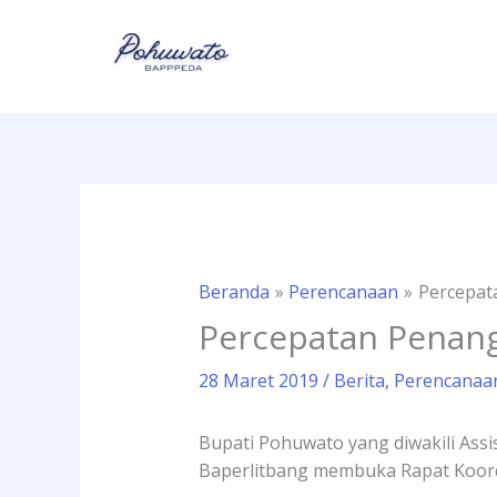
Lewati
ke
konten
Beranda
Perencanaan
Percepat
Percepatan Penang
28 Maret 2019
/
Berita
,
Perencanaa
Bupati Pohuwato yang diwakili Ass
Baperlitbang membuka Rapat Koordi