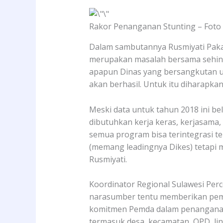
Rakor Penanganan Stunting – Foto
Dalam sambutannya Rusmiyati Paka
merupakan masalah bersama sehing
apapun Dinas yang bersangkutan un
akan berhasil. Untuk itu diharapk
Meski data untuk tahun 2018 ini bel
dibutuhkan kerja keras, kerjasama
semua program bisa terintegrasi t
(memang leadingnya Dikes) tetapi
Rusmiyati.
Koordinator Regional Sulawesi Pe
narasumber tentu memberikan pem
komitmen Pemda dalam penanganan 
termasuk desa, kecamatan, OPD, lint