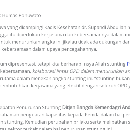
 : Humas Pohuwato
ya yang didampingi Kadis Kesehatan dr. Supandi Abdullah
ga itu diperlukan kerjasama dan kebersamannya dalam me
tuk menurunkan angka ini jikalau tidak ada dukungan dari
an kebersamaan dalam upaya pencegahannya.
um dipresentasi, tetapi kita berharap Insya Allah stunting
P
, kebersamaan,
kolaborasi lintas OPD dalam menurunkan an
erutama dalam menekan angka stunting ini. “stunting buka
 membutuhkan kerjasama yang efektif dengan seluruh OPD
rcepatan Penurunan Stunting
Ditjen Bangda Kemendagri Andi
ahaman penguatan kapasitas kepada Pemda dalam hal pen
stunting. Kemudian perubahan prilaku serta melibatkan
as sektor terkait dalam hal penurunan stunting ini.