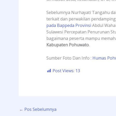
Sebelumnya Nurhayati Tangahu dala
terkait dan perwakilan pendampi
pada Bappeda Provinsi
Abdul Wahab
Sulawesi Percepatan Penurunan Stun
bagaimana peserta mampu memahami
Kabupaten Pohuwato
.
Sumber Foto Dan Info :
Humas Poh
Post Views:
13
←
Pos Sebelumnya