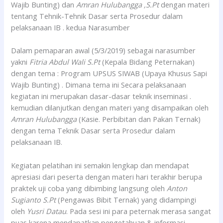
Wajib Bunting) dan
Amran Hulubangga ,S.Pt
dengan materi
tentang Tehnik-Tehnik Dasar serta Prosedur dalam
pelaksanaan IB . kedua Narasumber
Dalam pemaparan awal (5/3/2019) sebagai narasumber
yakni
Fitria Abdul Wali S.Pt
(Kepala Bidang Peternakan)
dengan tema : Program UPSUS SIWAB (Upaya Khusus Sapi
Wajib Bunting) . Dimana tema ini Secara pelaksanaan
kegiatan ini merupakan dasar-dasar teknik inseminasi .
kemudian dilanjutkan dengan materi yang disampaikan oleh
Amran Hulubangga
(Kasie. Perbibitan dan Pakan Ternak)
dengan tema Teknik Dasar serta Prosedur dalam
pelaksanaan IB.
Kegiatan pelatihan ini semakin lengkap dan mendapat
apresiasi dari peserta dengan materi hari terakhir berupa
praktek uji coba yang dibimbing langsung oleh
Anton
Sugianto S.Pt
(Pengawas Bibit Ternak) yang didampingi
oleh
Yusri Datau
. Pada sesi ini para peternak merasa sangat
puas karena mendapatkan pengetahuan & informasi