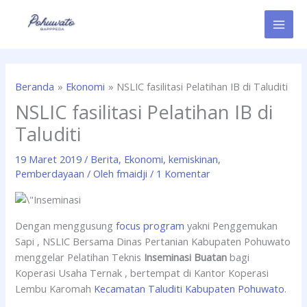
Lewati
ke
konten
Beranda
Ekonomi
NSLIC fasilitasi Pelatihan IB di Taluditi
NSLIC fasilitasi Pelatihan IB di
Taluditi
19 Maret 2019
/
Berita
,
Ekonomi
,
kemiskinan
,
Pemberdayaan
/ Oleh
fmaidji
/
1 Komentar
Dengan menggusung
focus program
yakni Penggemukan
Sapi , NSLIC Bersama Dinas Pertanian Kabupaten Pohuwato
menggelar Pelatihan Teknis
Inseminasi Buatan
bagi
Koperasi Usaha Ternak , bertempat di Kantor Koperasi
Lembu Karomah
Kecamatan Taluditi
Kabupaten Pohuwato
.