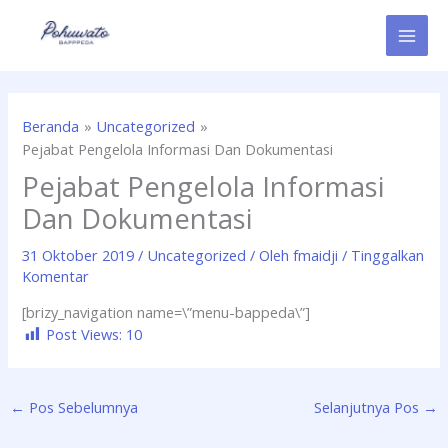
Lewati
ke
konten
Beranda
Uncategorized
Pejabat Pengelola Informasi Dan Dokumentasi
Pejabat Pengelola Informasi
Dan Dokumentasi
31 Oktober 2019
/
Uncategorized
/ Oleh
fmaidji
/
Tinggalkan
Komentar
[brizy_navigation name=\”menu-bappeda\”]
Post Views:
10
←
Pos Sebelumnya
Selanjutnya Pos
→