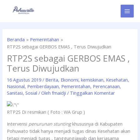
Lewati
ke
konten
Beranda
Pemerintahan
RTP2S sebagai GERBOS EMAS , Terus Diwujudkan
RTP2S sebagai GERBOS EMAS ,
Terus Diwujudkan
16 Agustus 2019
/
Berita
,
Ekonomi
,
kemiskinan
,
Kesehatan
,
Nasional
,
Pemberdayaan
,
Pemerintahan
,
Perencanaan
,
Sanitasi
,
Sosial
/ Oleh
fmaidji
/
Tinggalkan Komentar
RTP2S Di resmikan ( Foto : WA Grup )
Intervensi
penurunan stunting
khususnya di Kabupaten
Pohuwato tidak hanya menjadi tugas dinas Kesehatan akan
tetapi menjadi tugas , tanggungjawab dan kerjasama