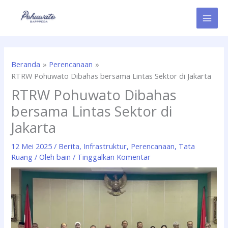
Lewati
ke
konten
Beranda
Perencanaan
RTRW Pohuwato Dibahas bersama Lintas Sektor di Jakarta
RTRW Pohuwato Dibahas
bersama Lintas Sektor di
Jakarta
12 Mei 2025
/
Berita
,
Infrastruktur
,
Perencanaan
,
Tata
Ruang
/ Oleh
bain
/
Tinggalkan Komentar