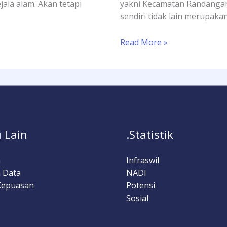
jala alam. Akan tetapi
yakni Kecamatan Randangan 
sendiri tidak lain merupaka
Read More »
 Lain
.Statistik
a
Infraswil
 Data
NADI
Kepuasan
Potensi
Sosial