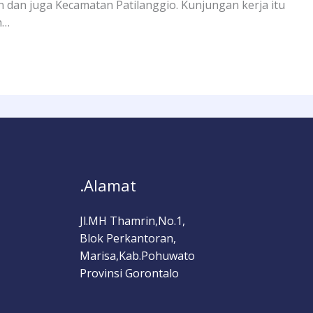
dan juga Kecamatan Patilanggio. Kunjungan kerja itu
n…
.Alamat
Jl.MH Thamrin,No.1,
Blok Perkantoran,
Marisa,Kab.Pohuwato
Provinsi Gorontalo