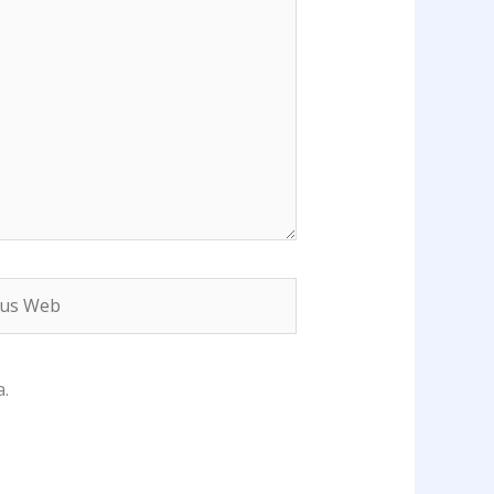
s
b
.