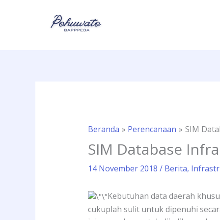
Lewati
ke
konten
Beranda
Perencanaan
SIM Datab
SIM Database Infra
14 November 2018
/
Berita
,
Infrast
Kebutuhan data daerah khusus
cukuplah sulit untuk dipenuhi seca