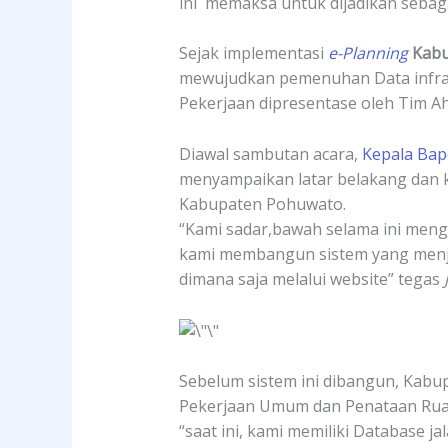
ini memaksa untuk dijadikan sebag
Sejak implementasi
e-Planning
Kab
mewujudkan pemenuhan Data infra
Pekerjaan dipresentase oleh Tim Ah
Diawal sambutan acara,
Kepala Bap
menyampaikan latar belakang dan k
Kabupaten Pohuwato.
“Kami sadar,bawah selama ini menga
kami membangun sistem yang menja
dimana saja melalui website” tegas
Sebelum sistem ini dibangun, Kabu
Pekerjaan Umum dan Penataan Ruan
“saat ini, kami memiliki Database j