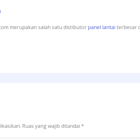
M
com merupakan salah satu distibutor
panel lantai
terbesar d
ikasikan.
Ruas yang wajib ditandai
*