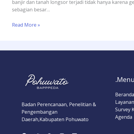
banjir dan tanah longsor terjadi tidak hanya karena ge
sebagian besar…
Read More »
.Menu
Berand
Layanan
Badan Perencanaan, Penelitian &
Survey 
Pengembangan
Agenda
Daerah,Kabupaten Pohuwato