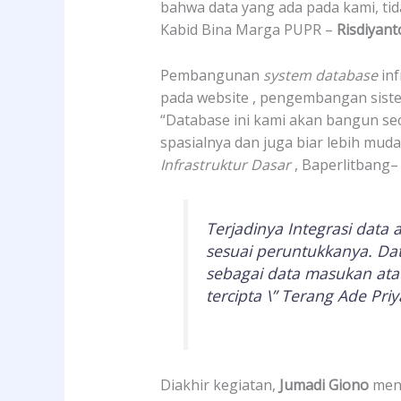
bahwa data yang ada pada kami, tid
Kabid Bina Marga PUPR –
Risdiyan
Pembangunan
system database
inf
pada website , pengembangan sistem 
“Database ini kami akan bangun s
spasialnya dan juga biar lebih muda
Infrastruktur Dasar
, Baperlitbang
Terjadinya Integrasi data
sesuai peruntukkanya. Dat
sebagai data masukan atau 
tercipta \” Terang Ade Priy
Diakhir kegiatan,
Jumadi Giono
meny