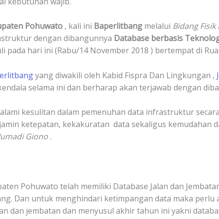
ai kebutuhan wajib.
upaten Pohuwato
, kali ini
Baperlitbang
melalui
Bidang Fisi
struktur dengan dibangunnya
Database berbasis Teknolog
li pada hari ini (Rabu/14 November 2018 ) bertempat di R
erlitbang
yang diwakili oleh Kabid Fispra Dan Lingkungan ,
endala selama ini dan berharap akan terjawab dengan dib
lami kesulitan dalam pemenuhan data infrastruktur secara 
min ketepatan, kekakuratan data sekaligus kemudahan dap
Jumadi Giono
.
paten Pohuwato telah memiliki Database Jalan dan Jembatan
g. Dan untuk menghindari ketimpangan data maka perlu ad
alan dan jembatan dan menyusul akhir tahun ini yakni databa