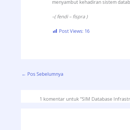
menyambut kehadiran sistem databa
–( fendi – fispra )
Post Views:
16
←
Pos Sebelumnya
1 komentar untuk “SIM Database Infrastru