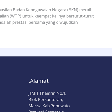
asilan Badan Kepegawaian Negara (BKN) meraih
lian (WTP) untuk keempat kalinya berturut-turut
 adalah prestasi bersama yang diwujudkan…
.Alamat
Jl.MH Thamrin,No.1,
Blok Perkantoran,
Marisa,Kab.Pohuwato
Provinsi Gorontalo