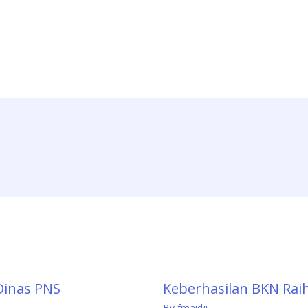
 Dinas PNS
Keberhasilan BKN Rai
By
fmaidji