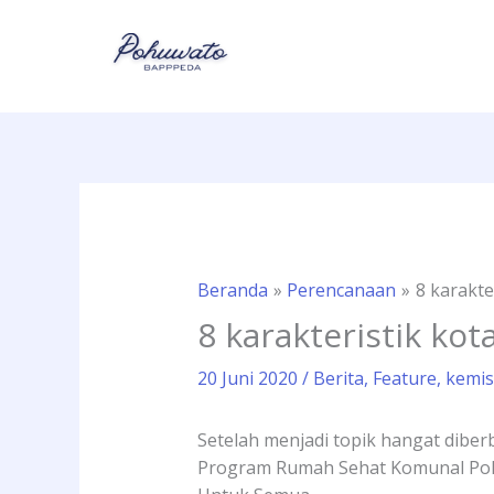
Lewati
ke
konten
Beranda
Perencanaan
8 karakte
8 karakteristik ko
20 Juni 2020
/
Berita
,
Feature
,
kemis
Setelah menjadi topik hangat dib
Program Rumah Sehat Komunal Pohuw