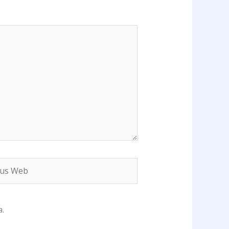
s
b
.