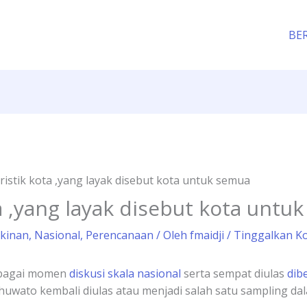
BE
ristik kota ,yang layak disebut kota untuk semua
ta ,yang layak disebut kota untu
kinan
,
Nasional
,
Perencanaan
/ Oleh
fmaidji
/
Tinggalkan K
erbagai momen
diskusi skala nasional
serta sempat diulas
dib
ato kembali diulas atau menjadi salah satu sampling dal