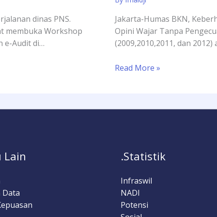
rjalanan dinas PNS.
Jakarta-Humas BKN, Keberh
saat membuka Workshop
Opini Wajar Tanpa Pengecua
 e-Audit di…
(2009,2010,2011, dan 2012)
Read More »
 Lain
.Statistik
a
Infraswil
 Data
NADI
Kepuasan
Potensi
Sosial