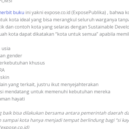
Pt,MSi
nerbit buku
ini yakni expose.co.id (ExposePublika) , bahwa 
uk kota ideal yang bisa merangkul seluruh warganya tan
stik dan contoh kota yang selaras dengan Sustainable Deve
ah kota dapat dikatakan “kota untuk semua” apabila memiliki 
 usia
aan gender
berkebutuhan khusus
ARA
skin
ain yang terkait, justru ikut menyejahterakan
asi mendatang untuk memenuhi kebutuhan mereka
aman hayati
g baik bisa dilakukan bersama antara pemerintah daerah 
n sampai kota hanya menjadi tempat berlindung bagi “si k
(expose.co.id)