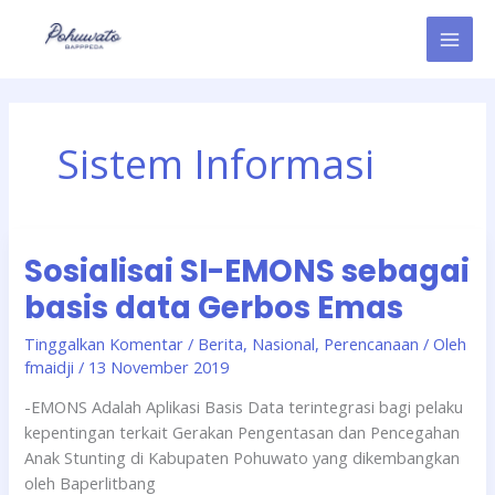
Lewati
ke
konten
Sistem Informasi
Sosialisai
Sosialisai SI-EMONS sebagai
SI-
EMONS
basis data Gerbos Emas
sebagai
basis
Tinggalkan Komentar
/
Berita
,
Nasional
,
Perencanaan
/ Oleh
fmaidji
/
13 November 2019
data
Gerbos
-EMONS Adalah Aplikasi Basis Data terintegrasi bagi pelaku
Emas
kepentingan terkait Gerakan Pengentasan dan Pencegahan
Anak Stunting di Kabupaten Pohuwato yang dikembangkan
oleh Baperlitbang