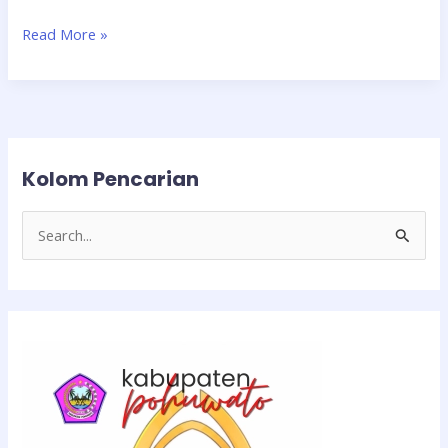
Read More »
Kolom Pencarian
C
a
r
i
u
n
t
u