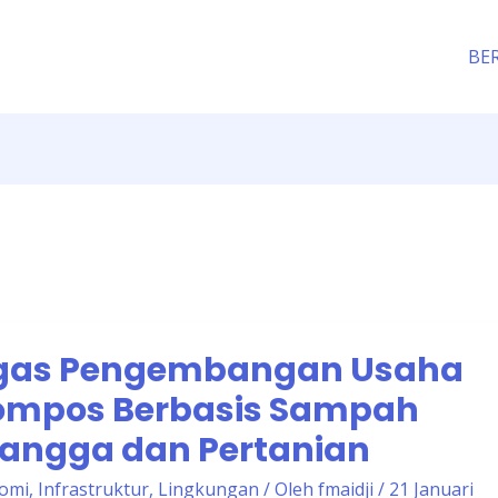
BE
as Pengembangan Usaha
ompos Berbasis Sampah
angga dan Pertanian
omi
,
Infrastruktur
,
Lingkungan
/ Oleh
fmaidji
/
21 Januari