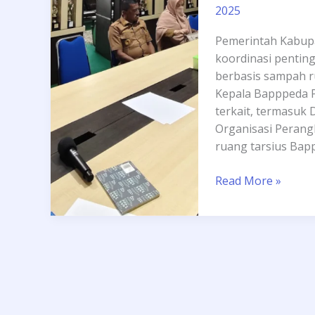
Sampah
2025
Rumah
Tangga
Pemerintah Kabup
dan
koordinasi penti
Pertanian
berbasis sampah r
Kepala Bapppeda Po
terkait, termasuk
Organisasi Perang
ruang tarsius Bap
Read More »