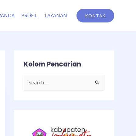
RANDA
PROFIL
LAYANAN
KONTAK
Kolom Pencarian
C
a
r
i
u
n