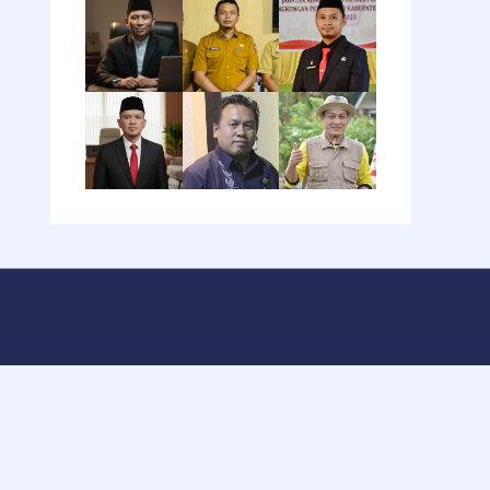
.Alamat
Jl.MH Thamrin,No.1,
Blok Perkantoran,
Marisa,Kab.Pohuwato