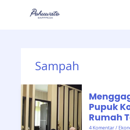
Lewati
ke
konten
Sampah
Menggagas
Menggag
Pengembangan
Usaha
Pupuk K
Pupuk
Rumah T
Kompos
Berbasis
4 Komentar
/
Ekon