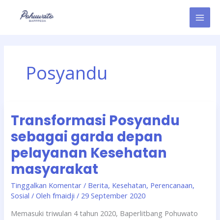
Lewati
ke
konten
Posyandu
Transformasi
Transformasi Posyandu
Posyandu
sebagai
sebagai garda depan
garda
pelayanan Kesehatan
depan
pelayanan
masyarakat
Kesehatan
Tinggalkan Komentar
/
Berita
,
Kesehatan
,
Perencanaan
,
masyarakat
Sosial
/ Oleh
fmaidji
/
29 September 2020
Memasuki triwulan 4 tahun 2020, Baperlitbang Pohuwato