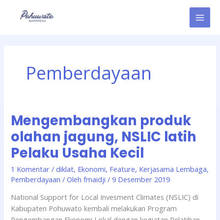
Lewati
ke
konten
Pemberdayaan
Mengembangkan
Mengembangkan produk
produk
olahan
olahan jagung, NSLIC latih
jagung,
Pelaku Usaha Kecil
NSLIC
latih
1 Komentar
/
diklat
,
Ekonomi
,
Feature
,
Kerjasama Lembaga
,
Pelaku
Pemberdayaan
/ Oleh
fmaidji
/
9 Desember 2019
Usaha
National Support for Local Invesment Climates (NSLIC) di
Kecil
Kabupaten Pohuwato kembali melakukan Program
Pengembangan Ekonomi Lokal dengan kegiatan Pelatihan