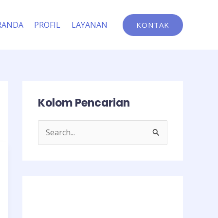
RANDA
PROFIL
LAYANAN
KONTAK
Kolom Pencarian
C
a
r
i
u
n