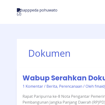
Lewati
ke
konten
Dokumen
Wabup
Wabup Serahkan Dok
Serahkan
Dokumen
1 Komentar
/
Berita
,
Perencanaan
/ Oleh
fmaid
Ranperda
RPJPD
Rapat Paripurna ke-8 Nota Pengantar Pemeri
Pembangunan Jangka Panjang Daerah (RPJPD)