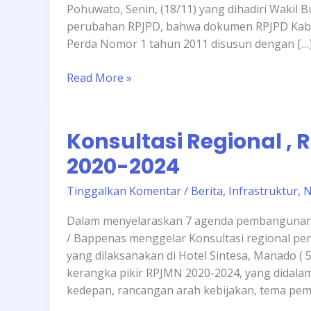
Pohuwato, Senin, (18/11) yang dihadiri Wakil 
perubahan RPJPD, bahwa dokumen RPJPD Kab
Perda Nomor 1 tahun 2011 disusun dengan […
Read More »
Konsultasi
Konsultasi Regional 
Regional
,
2020-2024
Rancangan
Awal
Tinggalkan Komentar
/
Berita
,
Infrastruktur
,
N
RPJMN
Dalam menyelaraskan 7 agenda pembangunan 
2020-
/ Bappenas menggelar Konsultasi regional p
2024
yang dilaksanakan di Hotel Sintesa, Manado 
kerangka pikir RPJMN 2020-2024, yang didal
kedepan, rancangan arah kebijakan, tema pe