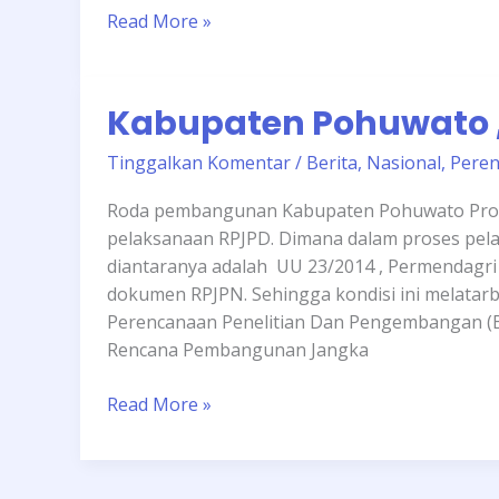
Read More »
Kabupaten
Kabupaten Pohuwato ,
Pohuwato
,
Tinggalkan Komentar
/
Berita
,
Nasional
,
Pere
merevisi
RPJPD
Roda pembangunan Kabupaten Pohuwato Provin
pelaksanaan RPJPD. Dimana dalam proses pe
diantaranya adalah UU 23/2014 , Permendagri
dokumen RPJPN. Sehingga kondisi ini melata
Perencanaan Penelitian Dan Pengembangan (B
Rencana Pembangunan Jangka
Read More »