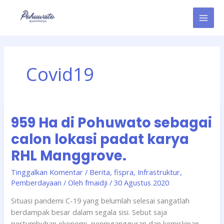
Lewati
ke
konten
Covid19
959
959 Ha di Pohuwato sebagai
Ha
di
calon lokasi padat karya
Pohuwato
RHL Manggrove.
sebagai
calon
Tinggalkan Komentar
/
Berita
,
fispra
,
Infrastruktur
,
lokasi
Pemberdayaan
/ Oleh
fmaidji
/
30 Agustus 2020
padat
Situasi pandemi C-19 yang belumlah selesai sangatlah
karya
berdampak besar dalam segala sisi. Sebut saja
RHL
pertumbuhan ekonomi, penmgangguran dan kemiskinan
Manggrove.