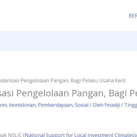
BE
ndarisasi Pengelolaan Pangan, Bagi Pelaku Usaha Kecil
sasi Pengelolaan Pangan, Bagi P
omi
,
kemiskinan
,
Pemberdayaan
,
Sosial
/ Oleh
fmaidji
/
Ting
hak NSLIC
(National Support for Local Investment Climates)