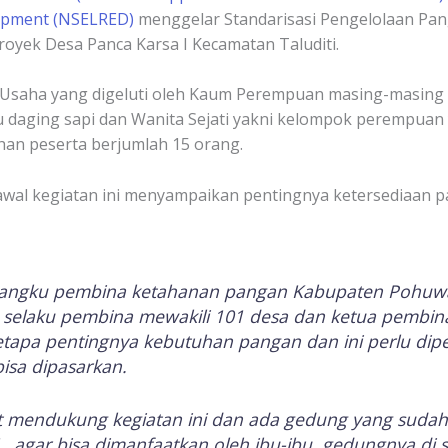
lopment (NSELRED)
menggelar Standarisasi Pengelolaan Pan
proyek Desa Panca Karsa I Kecamatan Taluditi.
nit Usaha yang digeluti oleh Kaum Perempuan masing-masin
daging sapi dan Wanita Sejati yakni kelompok perempuan
han peserta berjumlah 15 orang.
al kegiatan ini menyampaikan pentingnya ketersediaan p
angku pembina ketahanan pangan Kabupaten Pohuwa
ya selaku pembina mewakili 101 desa dan ketua pemb
tapa pentingnya kebutuhan pangan dan ini perlu dipe
bisa dipasarkan.
t mendukung kegiatan ini dan ada gedung yang sud
I , agar bisa dimanfaatkan oleh ibu-ibu, gedungnya di