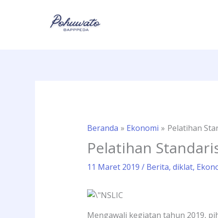
Lewati
ke
konten
Beranda
Ekonomi
Pelatihan Sta
Pelatihan Standari
11 Maret 2019
/
Berita
,
diklat
,
Ekon
Mengawali kegiatan tahun 2019, pi