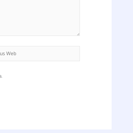
s
b
.