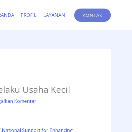
RANDA
PROFIL
LAYANAN
KONTAK
elaku Usaha Kecil
galkan Komentar
/ National Support for Enhancing