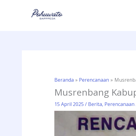
Lewati
ke
konten
Beranda
Perencanaan
Musrenba
Musrenbang Kabup
15 April 2025
/
Berita
,
Perencanaan