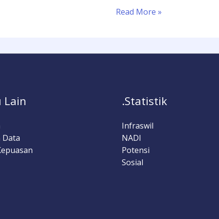
Read More »
 Lain
.Statistik
a
Infraswil
 Data
NADI
Kepuasan
Potensi
Sosial