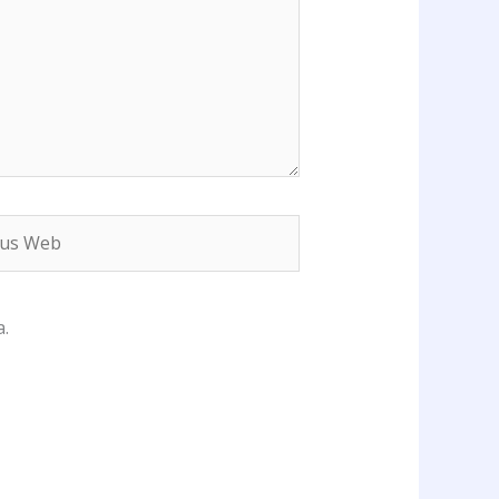
s
b
.