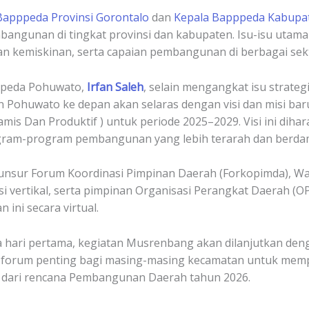
Bapppeda Provinsi Gorontalo
dan
Kepala Bapppeda Kabupa
mbangunan di tingkat provinsi dan kabupaten. Isu-isu uta
kemiskinan, serta capaian pembangunan di berbagai sekto
ppeda Pohuwato,
Irfan Saleh
, selain mengangkat isu strat
ohuwato ke depan akan selaras dengan visi dan misi baru
amis Dan Produktif ) untuk periode 2025–2029. Visi ini diha
ram-program pembangunan yang lebih terarah dan berda
i unsur Forum Koordinasi Pimpinan Daerah (Forkopimda), Wa
 vertikal, serta pimpinan Organisasi Perangkat Daerah (OPD
 ini secara virtual.
 hari pertama, kegiatan Musrenbang akan dilanjutkan den
jadi forum penting bagi masing-masing kecamatan untuk me
n dari rencana Pembangunan Daerah tahun 2026.